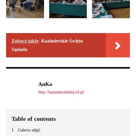
Zobacz także
Kazimierskie Święto
Sąsiada
AnKo
http://kazimierzdolny24.pl
Table of contents
Galeria zdjęć