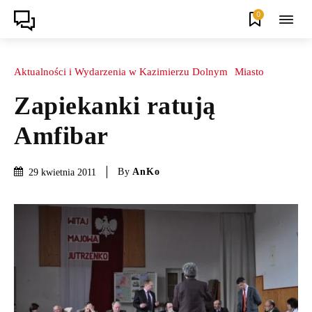
0
Aktualności i Wydarzenia w Kazimierzu Dolnym
Miasto
Zapiekanki ratują
Amfibar
By
AnKo
29 kwietnia 2011