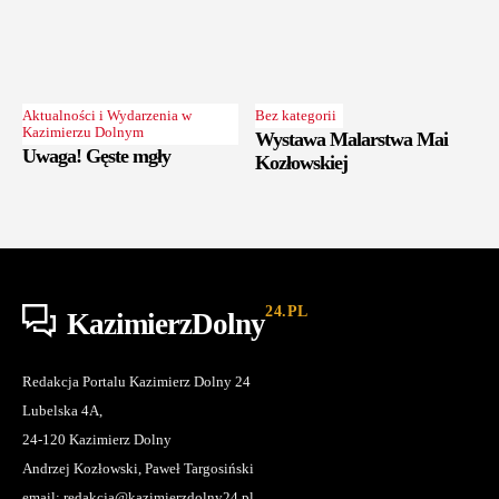
Aktualności i Wydarzenia w
Bez kategorii
Kazimierzu Dolnym
Wystawa Malarstwa Mai
Uwaga! Gęste mgły
Kozłowskiej
24.PL
KazimierzDolny
Redakcja Portalu Kazimierz Dolny 24
Lubelska 4A,
24-120 Kazimierz Dolny
Andrzej Kozłowski, Paweł Targosiński
email: redakcja@kazimierzdolny24.pl