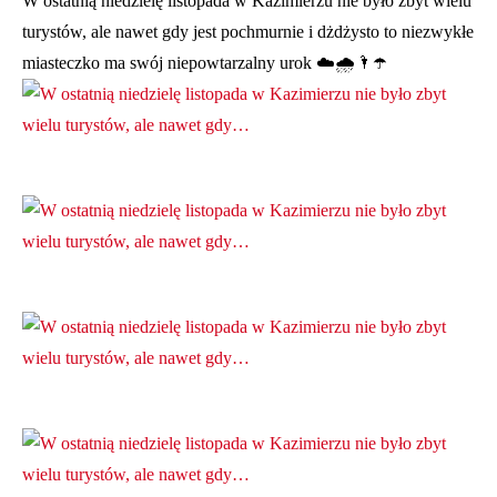
W ostatnią niedzielę listopada w Kazimierzu nie było zbyt wielu
turystów, ale nawet gdy jest pochmurnie i dżdżysto to niezwykłe
miasteczko ma swój niepowtarzalny urok ☁️🌧️🌂☂️