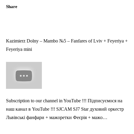
Share
Kazimierz Dolny – Mambo №5 – Fanfares of Lviv + Feyeriya +
Feyeriya mini
Subscription to our channel in YouTube !!! Підписуємося на
наш канал в YouTube !!! SJCAM SJ7 Star духовий оркестр
Львівські фанфари + мажоретки Феєрія + мажо…