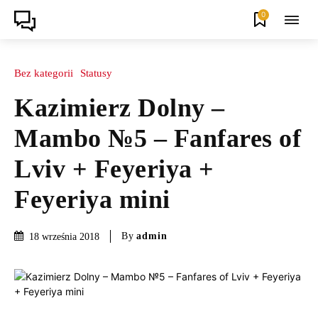
0
Bez kategorii
Statusy
Kazimierz Dolny –
Mambo №5 – Fanfares of
Lviv + Feyeriya +
Feyeriya mini
By
admin
18 września 2018