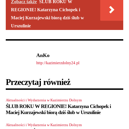
Zobacz także
ŚLUB ROKU W
REGIONIE! Katarzyna Cichopek i
Maciej Kurzajewski biorą dziś ślub w
Urszulinie
AnKo
http://kazimierzdolny24.pl
Przeczytaj również
Aktualności i Wydarzenia w Kazimierzu Dolnym
ŚLUB ROKU W REGIONIE! Katarzyna Cichopek i
Maciej Kurzajewski biorą dziś ślub w Urszulinie
Aktualności i Wydarzenia w Kazimierzu Dolnym