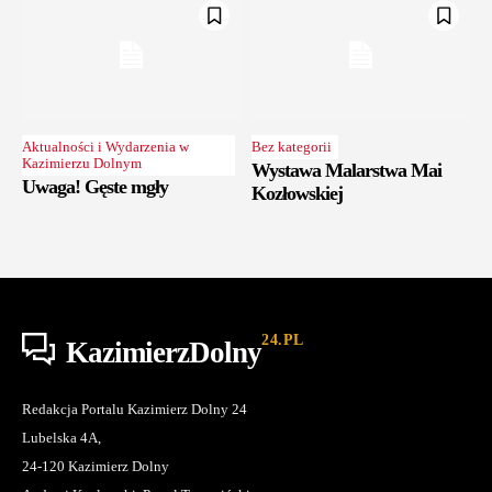
Aktualności i Wydarzenia w
Bez kategorii
Kazimierzu Dolnym
Wystawa Malarstwa Mai
Uwaga! Gęste mgły
Kozłowskiej
24.PL
KazimierzDolny
Redakcja Portalu Kazimierz Dolny 24
Lubelska 4A,
24-120 Kazimierz Dolny