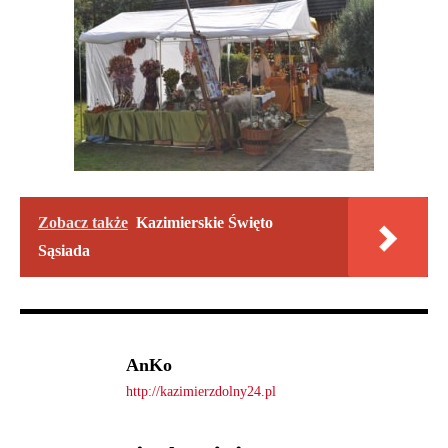
Zobacz także
Kazimierskie Święto
Sąsiada
AnKo
http://kazimierzdolny24.pl