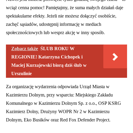
wciąż cenna pomoc! Pamiętajmy, że suma małych działań daje
spektakularne efekty. Jeżeli nie możesz dołączyć osobiście,
zachęć sąsiadów, udostępnij informację w mediach
społecznościowych lub wesprz akcję w inny sposób.
Zobacz także
ŚLUB ROKU W
REGIONIE! Katarzyna Cichopek i
Maciej Kurzajewski biorą dziś ślub w
Urszulinie
Za organizację wydarzenia odpowiada Urząd Miasta w
Kazimierzu Dolnym, przy wsparciu: Miejskiego Zakładu
Komunalnego w Kazimierzu Dolnym Sp. z o.o., OSP KSRG
Kazimierz Dolny, Drużyny WOPR Nr 2 w Kazimierzu
Dolnym, Eko Busików oraz Red Fox Defender Project.