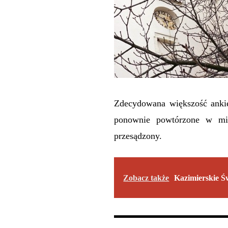
Zdecydowana większość ankie
ponownie powtórzone w mie
przesądzony.
Zobacz także
Kazimierskie Ś