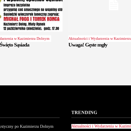
ydarzenia w Kazimierzu Dolnym
Aktualności i Wydarzenia w Kazimier
Święto Sąsiada
Uwaga! Gęste mgły
TRENDING
Aktualności i Wydarzenia w Kazim
ystyczny po Kazimierzu Dolnym