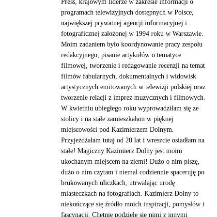
Press, krajowym liderze w zakresie informacji o
programach telewizyjnych dostępnych w Polsce,
największej prywatnej agencji informacyjnej i
fotograficznej założonej w 1994 roku w Warszawie.
Moim zadaniem było koordynowanie pracy zespołu
redakcyjnego, pisanie artykułów o tematyce
filmowej, tworzenie i redagowanie recenzji na temat
filmów fabularnych, dokumentalnych i widowisk
artystycznych emitowanych w telewizji polskiej oraz
tworzenie relacji z imprez muzycznych i filmowych.
W kwietniu ubiegłego roku wyprowadziłam się ze
stolicy i na stałe zamieszkałam w pięknej
miejscowości pod Kazimierzem Dolnym.
Przyjeżdżałam tutaj od 20 lat i wreszcie osiadłam na
stałe! Magiczny Kazimierz Dolny jest moim
ukochanym miejscem na ziemi! Dużo o nim piszę,
dużo o nim czytam i niemal codziennie spaceruję po
brukowanych uliczkach, utrwalając urodę
miasteczkach na fotografiach. Kazimierz Dolny to
niekończące się źródło moich inspiracji, pomysłów i
fascynacji. Chętnie podzielę się nimi z innymi