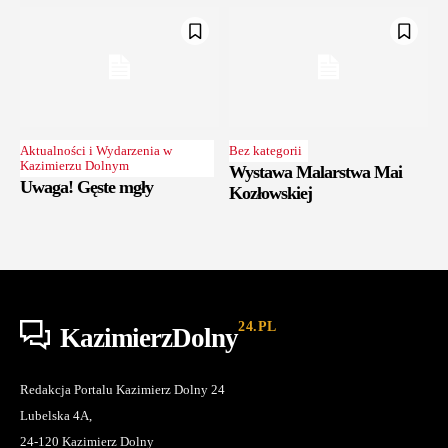
Aktualności i Wydarzenia w
Bez kategorii
Kazimierzu Dolnym
Wystawa Malarstwa Mai
Uwaga! Gęste mgły
Kozłowskiej
24.PL
KazimierzDolny
Redakcja Portalu Kazimierz Dolny 24
Lubelska 4A,
24-120 Kazimierz Dolny