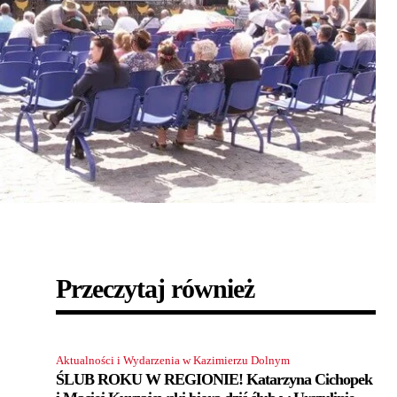
Przeczytaj również
Aktualności i Wydarzenia w Kazimierzu Dolnym
ŚLUB ROKU W REGIONIE! Katarzyna Cichopek