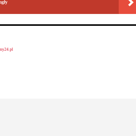
mgły
lny24.pl