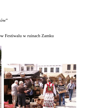
rzów”
ków Festiwalu w ruinach Zamku