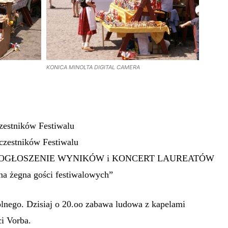
KONICA MINOLTA DIGITAL CAMERA
czestników Festiwalu
uczestników Festiwalu
ów – OGŁOSZENIE WYNIKÓW i KONCERT LAUREATÓW
na żegna gości festiwalowych”
nego. Dzisiaj o 20.oo zabawa ludowa z kapelami
i Vorba.