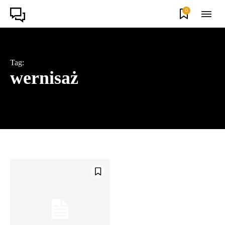
0
Tag:
wernisaż