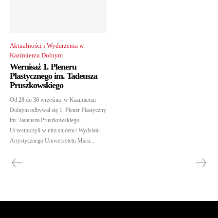
Aktualności i Wydarzenia w
Kazimierzu Dolnym
Wernisaż 1. Pleneru
Plastycznego im. Tadeusza
Pruszkowskiego
Od 28 do 30 września w Kazimierzu
Dolnym odbywał się 1. Plener Plastyczny
im. Tadeusza Pruszkowskiego.
Uczestniczyli w nim studenci Wydziału
Artystycznego Uniwersytetu Marii...